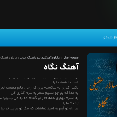
از ملودی
به نگاه شکر
صفحه اصلی
دانلودآهنگ,دانلودآهنگ جدید
دانلود آهنگ 
خند ببری دل مارا
آهنگ نگاه
ببرش سر و جان
هم به فدای یارا
تو کجا تو کجایی که نبینمت ای گل به هوای تو گشت
همه جا همه جا را
نکنی گذری به شکسته پری که ز حال دلم دهمت خبر
به خدا که بیا چو نسیم سحر به سرم گذری کن
به نسیم بهاری همه جا ز تو گفتم که به من بسپارد س
زلف شما را
سر راه تو آیم به امید تماشات که مگر تو بیایی تو بیا 
خدارا