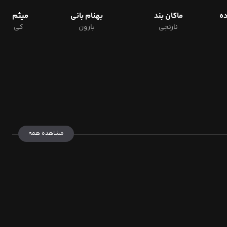
ده
ماکان بند
بهنام بانی
میثم ابر
نارنجی
بارون
کی مثل 
مشاهده همه