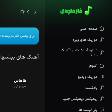
>
صفحه اصلی
برای پخش آثار در رسانه
ف
موزیک های ویژه
دانلودآهنگ,دانلودآهنگ
جدید
آهنگ های پیشنها
آلبوم
موزیک ویدیو
طاهاس
مهم نی
پادکست
ریمیکس,ریمیکس جدید
پلی لیست ها