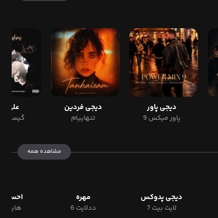
دیجی پاور
دیجی فردین
علی نول
پاور میکس 9
تنهاییام
گیسو پر
مشاهده همه
دیجی پدوکس
مهره
احسان ر
لایت بیت 7
ددلایت 6
هایپ نای