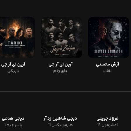
آرش محسنی
آرین ای آر جی
آرین ای آر جی
نقاب
جای زخم
تاریکی
فرزاد جوینی
دیجی شاهین زد آر
دیجی هدفی
امشبمون 13
هارمونیکس 11
یاسر جیم 1