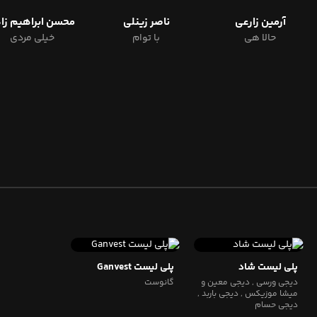
آرمین زارعی
ناصر زینلی
محسن ابراهیم زا
حالا هی
با توام
خیلی مردی
پلی لیست شاد
پلی لیست Ganvest
دیجی ورسی , دیجی معین و
گانوست
میشا موزیکس , دیجی باربد ,
دیجی حسام