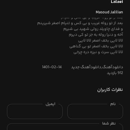
لالا لایی بخف اصغر تو بی گناهی
Lalaei
لالا لایی سرت و نیزه دره چرخی
مادر و نذرت مه شرمنده‌ی تنو بابا
Masoud Jalilian
بعد از تو روله غریب و بی کس و تنیام
بعد از تو روله غریب و بی کس و تنیام اصغر شیرینم
و فدای چاویلد رولی شهید بی شیرم
آخه و دنیا روله به جز تو کی دیرم
لالا لایی بخف اصغر لالا لایی
لالا لایی بخف اصغر تو بی گناهی
لالا لایی سرت و نیزه دره چرخی
دانلودآهنگ,دانلودآهنگ جدید
1401-02-14
912 بازدید
نظرات کاربران
نام
ایمیل
نظر شما