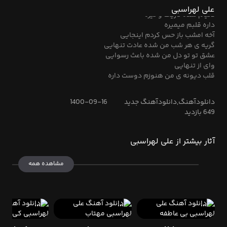
میدونم راهی نیست غیر از تنهایی
علی لهراسبی
دنیام شده تاریک و تیره
داره قلبم میمیره
آخه امشب باز حس کردم اینجایی
گریه ی هر شب من شده عادت تنهایی
عشق تو تو دل من شده باعث رسوایی
وای از تنهایی
قلب دیونه ی من هنوزم دوست داره
همدم گریه ی من شب و این درو دیواره
وای از تنهایی
دانلودآهنگ,دانلودآهنگ جدید
1400-09-16
شاید دیگه از یادت رفتم دارم از پا میفتم
649 بازدید
ولی باز قلب من آروم نمیشه
تنها غم تو باز دوباره تو دلم پا میزاره
تو که رفتی اون میمونه همیشه
آثار بیشتر از علی لهراسبی
هرکی میبینه منو میگه از دنیا سیره
تقصیرچشم تو بود دل من بی تقصیره
مشاهده همه
وای از تنهایی
خسته ی خسته منم دیگه طاقت ندارم
کاش بدونی عزیزم هنوزم دوست دارم
تو واسه من دنیایی