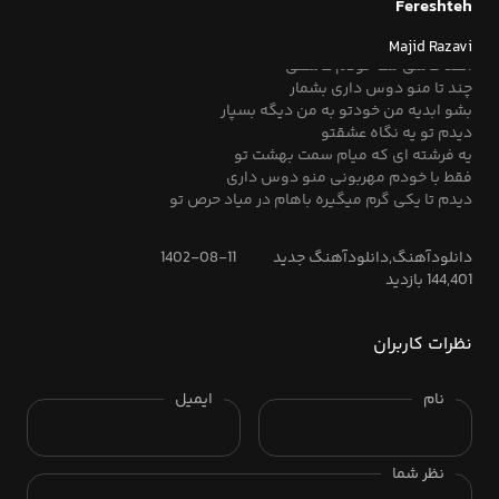
دیدم تا یکی گرم میگیره باهام در میاد حرص تو
Fereshteh
از وقتی کردمت پیدا
اصن نمیاد به چشم عیبات
Majid Razavi
انقد کاملی مث خودم عاشقی‌
چند تا منو دوس داری بشمار
بشو ابدیه من خودتو به من دیگه بسپار
دیدم تو یه نگاه عشقتو
یه فرشته ای که میام سمت بهشت تو
فقط با خودم مهربونی منو دوس داری
دیدم تا یکی گرم میگیره باهام در میاد حرص تو
دانلودآهنگ,دانلودآهنگ جدید
1402-08-11
144,401 بازدید
نظرات کاربران
نام
ایمیل
نظر شما