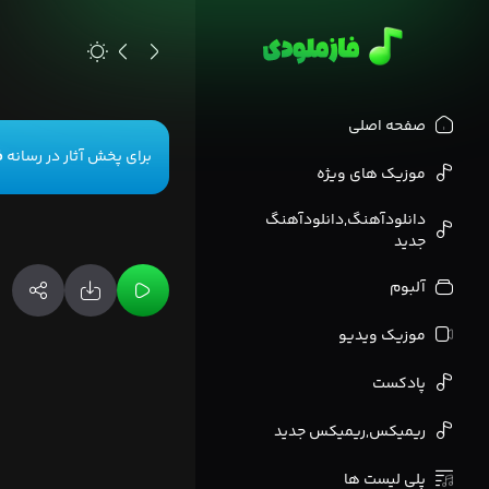
>
صفحه اصلی
برای پخش آثار در رسانه
ف
موزیک های ویژه
دانلودآهنگ,دانلودآهنگ
جدید
آلبوم
موزیک ویدیو
پادکست
ریمیکس,ریمیکس جدید
پلی لیست ها