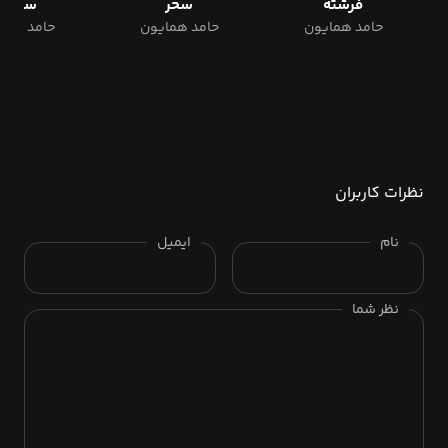
فرشته
سحر
سوگند
حامد همایون
حامد همایون
حامد هما
نظرات کاربران
نام
ایمیل
نظر شما