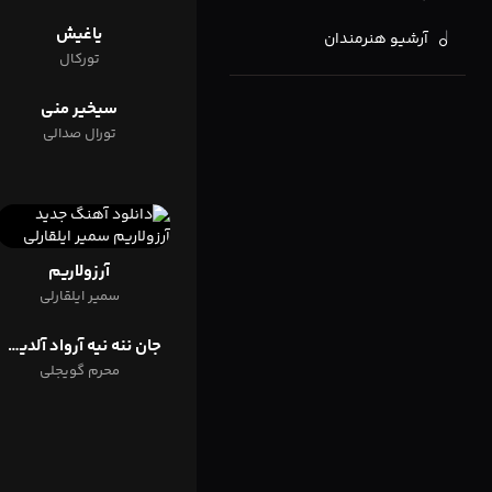
یاغیش
آرشیو هنرمندان
تورکال
سیخیر منی
تورال صدالی
آرزولاریم
سمیر ایلقارلی
جان ننه نیه آرواد آلدین منه
محرم گویجلی