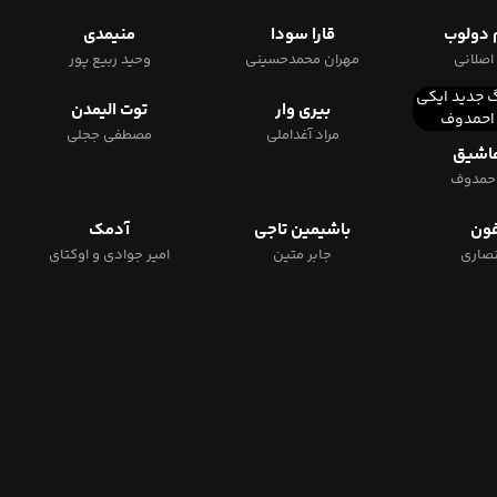
 دولوب
قارا سودا
منیمدی
اصلانی
مهران محمدحسینی
وحید ربیع پور
بیری وار
توت الیمدن
مراد آغداملی
مصطفی ججلی
عاشیق
احمدوف
فون
باشیمین تاجی
آدمک
نصاری
جابر متین
امیر جوادی و اوکتای