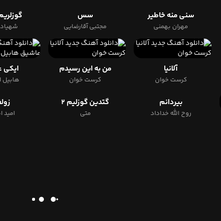
سنی منه خاطیر
سس
گوزلریم
مهران بهمنی
مجتبی آقارضایی
شهیاد 
آلانیا
من به این رسیدم
ایکی 
کرست خوان
کرست خوان
هابیل 
بیردانم
گتدین گوزلیم ۲
زول
روح الله خداداد
متی
امید ا