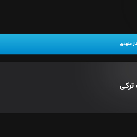
از ملودی
 ترکی