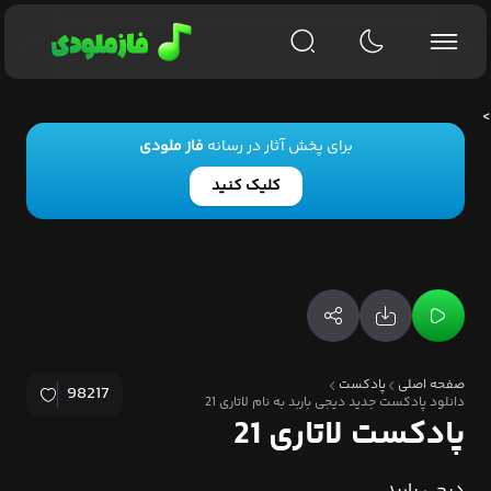
>
برای پخش آثار در رسانه
فاز ملودی
کلیک کنید
صفحه اصلی
پادکست
98217
دانلود پادکست جدید دیجی باربد به نام لاتاری 21
پادکست لاتاری 21
دیجی باربد