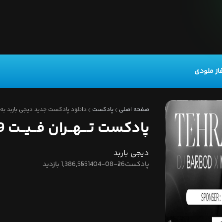
از ملودی
صفحه اصلی
پادکست
دانلود پادکست جدید دیجی باربد به نام ت
پادکست تـــهــران فــیــت 49
دیجی باربد
پادکست
1404-08-26
1,386,555 بازدید