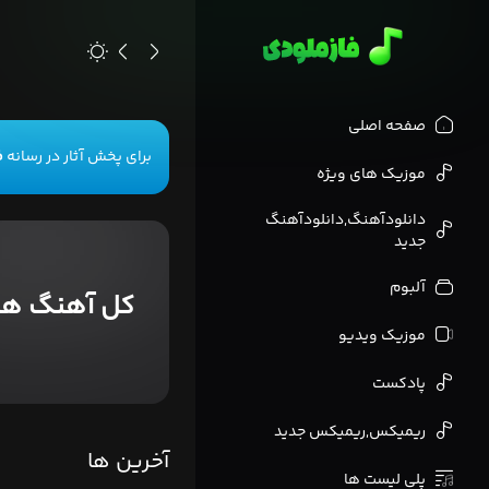
>
صفحه اصلی
برای پخش آثار در رسانه
ف
موزیک های ویژه
دانلودآهنگ,دانلودآهنگ
جدید
آلبوم
کل آهنگ ها
موزیک ویدیو
پادکست
ریمیکس,ریمیکس جدید
آخرین ها
پلی لیست ها