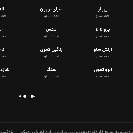
پرواز
شبای تهرون
ال
احمد سلو
احمد سلو
احمد
پروانه 2
عکس
اق
احمد سلو
احمد سلو
احمد
ارتش سلو
رنگین کمون
ناخ
احمد سلو
احمد سلو
احمد
ابرو کمون
سنگ
شازده
احمد سلو
احمد سلو
احمد
متعلق به رسانه فاز ملودی معتبرترین سایت دانلود اهنگ ریمیکس و پادکست