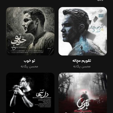
تقویم مچاله
تو خوب
محسن یگانه
محسن یگانه