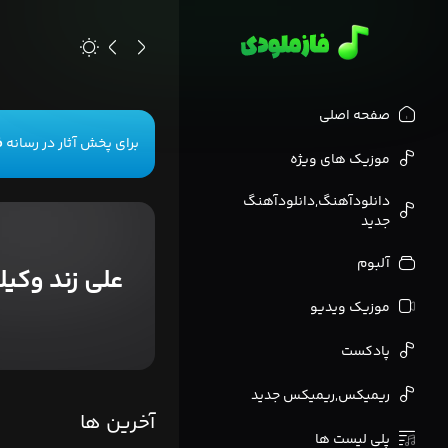
>
صفحه اصلی
برای پخش آثار در رسانه
ف
موزیک های ویژه
دانلودآهنگ,دانلودآهنگ
جدید
آلبوم
علی زند وکیل
موزیک ویدیو
پادکست
ریمیکس,ریمیکس جدید
آخرین ها
پلی لیست ها