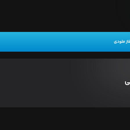
از ملودی
ی