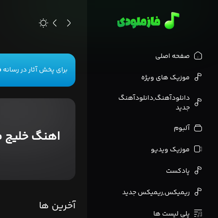
>
صفحه اصلی
برای پخش آثار در رسانه
ف
موزیک های ویژه
دانلودآهنگ,دانلودآهنگ
جدید
آلبوم
اهنگ خلیج ف
موزیک ویدیو
پادکست
ریمیکس,ریمیکس جدید
آخرین ها
پلی لیست ها