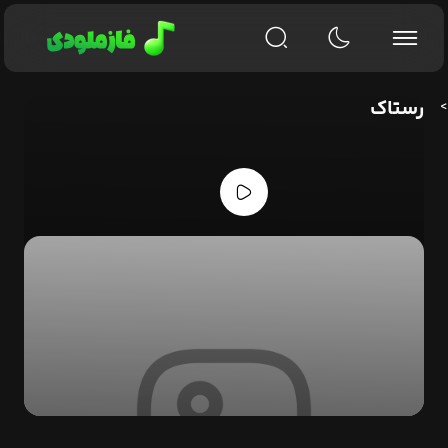
رستاک
>