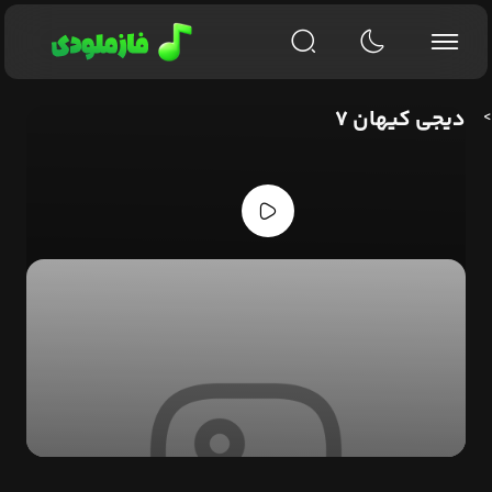
دیجی کیهان ۷
>