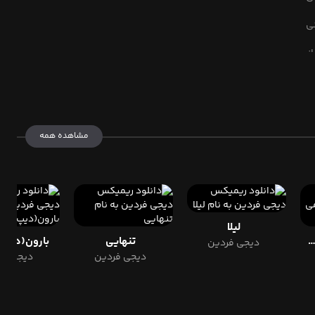
نی
ز
نی
مشاهده همه
لیلا
 خوام عاشق توشم
تنهایی
بارون(دیپ
دیجی فردین
دیجی فردین
دیجی فر