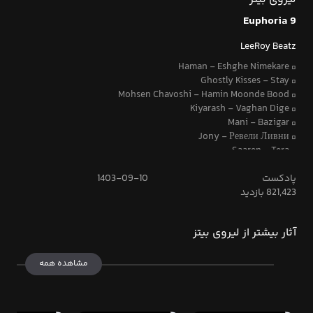
Euphoria 9
LeeRoy Beatz
▫️ Haman - Eshghe Nimekare
▫️ Ghostly Kisses - Stay
▫️ Mohsen Chavoshi - Hamin Moonde Bood
▫️ Kiyarash - Vaghan Dige
▫️ Mani - Bazigar
▫️ Jony - Ревели Ливни
▫️ Saaren - Tera
▫️ Amir Tataloo - To Bezar Boro Mano
▫️ Bex - Uptown
پادکست
1403-09-10
▫️ Hooman - Delam Az Donya Gerefte
821,423 بازدید
▫️ Dayan - Samte To
▫️ Billie Eilish - Six Feet Under
آثار بیشتر از لیروی بیتز
▫️ Amir Tataloo - Raftanet
▫️ Shadmehr - Yakh Zadam
▫️ Ehsan Daryadel - Nemifahmi
مشاهده همه
▫️ Erfan Tahmasbi - Delgir
▫️ Roozbeh Bemani - Be Man Nagoo Ashegh