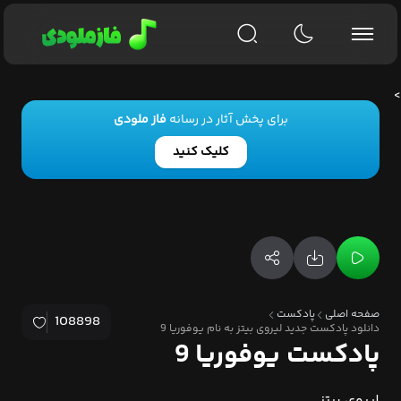
>
برای پخش آثار در رسانه
فاز ملودی
کلیک کنید
صفحه اصلی
پادکست
108898
دانلود پادکست جدید لیروی بیتز به نام یوفوریا 9
پادکست یوفوریا 9
لیروی بیتز