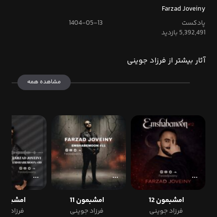
Farzad Joveiny
پادکست
1404-05-13
5,392,491 بازدید
آثار بیشتر از فرزاد جوینی
مشاهده همه
امشبمون 12
امشبمون 11
امشبمون 0
فرزاد جوینی
فرزاد جوینی
فرزاد جو