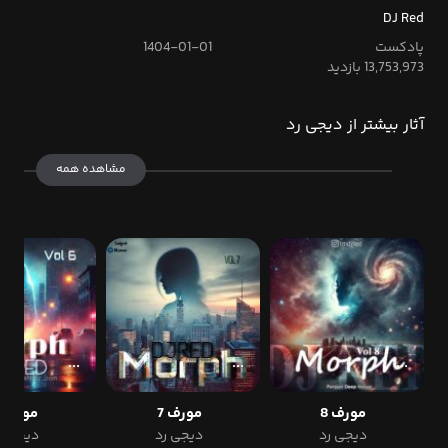
DJ Red
پادکست
1404-01-01
13,753,973 بازدید
آثار بیشتر از دیجی رد
مشاهده همه
مورف 8
مورف 7
مورف 6
دیجی رد
دیجی رد
دیجی ر