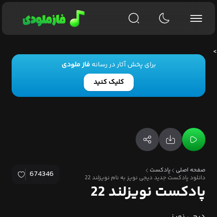
>
برای پخش آثار در رسانه
فاز ملودی
کلیک کنید
صفحه اصلی
پادکست
674346
دانلود پادکست جدید دیجی نویز به نام نویزلند 22
پادکست نویزلند 22
دیجی نویز