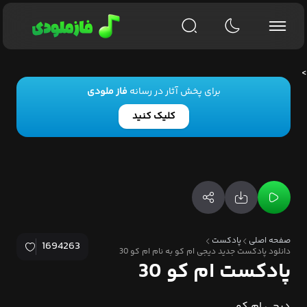
>
برای پخش آثار در رسانه
فاز ملودی
کلیک کنید
صفحه اصلی
پادکست
1694263
دانلود پادکست جدید دیجی ام کو به نام ام کو 30
پادکست ام کو 30
دیجی ام کو