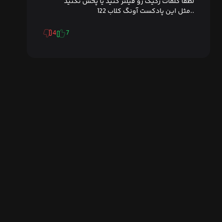
لطفا کلمات رکیک رو فیلتر کنید یا پخش نکنید
..مثل این پادکست آونگ کلاب 122
4
7