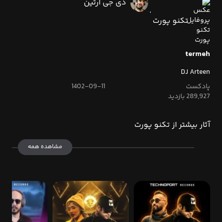
دی جی آرتین
,
تکنو پورت
termeh
DJ Arteen
پادکست
1402-09-11
289,927 بازدید
آثار بیشتر از تکنو پورت
مشاهده همه