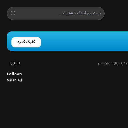
کلیک کنید
0
دید لیلاو میران علی
Lailawa
Miran Ali