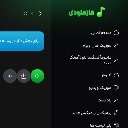
>
صفحه اصلی
برای پخش آثار در رسانه
ف
موزیک های ویژه
دانلودآهنگ,دانلودآهنگ
جدید
آلبوم
موزیک ویدیو
پادکست
ریمیکس,ریمیکس جدید
پلی لیست ها