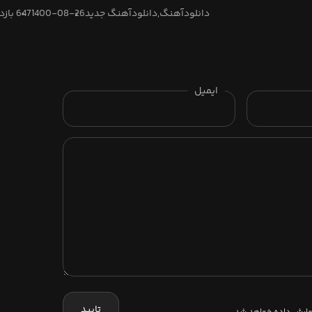
دانلودآهنگ,دانلودآهنگ جدید
1400-08-26
647 بازدید
ایمیل
تایید