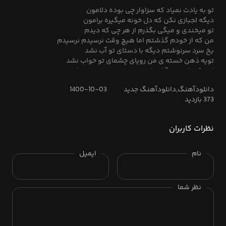
که شکستم توی این قاب شکسته شد یه عکس یهویی
تو به یادت نمیاد که سزاوار چی بوده دلامون
دیگه لجبازی نکن که دل خونه میگیره برامون
تو میخندی و میگی بگذرم از هر چی که دیدم
من که از خودم گذشتم اما هیچ وقت نرسیدم نرسیدم
یخ سرد سرنوشتم دیگه با دستای تو آب نشد
تویه ذهن خسته ی من رویای چشمای تو خواب نشد
اون که راحت میگذره از هر چی بوده من نبودم اون تویی
که شکستم توی این قاب شکسته شد یه عکس یهویی
دانلودآهنگ,دانلودآهنگ جدید
1400-10-03
که شکستم توی این قاب شکسته شد یه عکس یهویی
373 بازدید
نظرات کاربران
نام
ایمیل
نظر شما