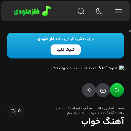
>
برای پخش آثار در رسانه
فاز ملودی
کلیک کنید
تو به یادت نمیاد که
هزار ساله شده فاصلمون
آه سرد قلب من میرسه
از غم تو تا آسمون
تو میخندی و میگم عشق تو از من آبرو برد
قصه ی بودنمو خط به خط و مو به مو برد
یخ سرد سرنوشتم دیگه با دستای تو آب نشد
صفحه اصلی
دانلودآهنگ,دانلودآهنگ جدید
0
دانلود آهنگ جدید خواب بابک جهانبخش
توی ذهن خسته ی من رویای چشمای تو خواب نشد
آهنگ خواب
اون که راحت میگذره از هر چی بوده من نبودم اون تویی
که شکستم توی این قاب شکسته شد یه عکس یهویی