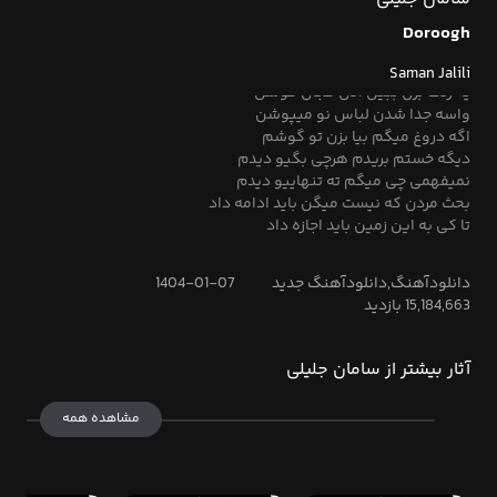
واسه جدا شدن همیشه حاضریم
شاید از این خوشت نیاد ولی از من به تو
Doroogh
واسه ی بد شدن همگی ماهریم
چقدر مردن برات قسم خوردن برات
Saman Jalili
یه زنگ بزن ببین الان کجان کوشن
واسه جدا شدن لباس نو میپوشن
اگه دروغ میگم بیا بزن تو گوشم
دیگه خستم بریدم هرچی بگیو دیدم
نمیفهمی چی میگم ته تنهاییو دیدم
بحث مردن که نیست میگن باید ادامه داد
تا کی به این زمین باید اجازه داد
دانلودآهنگ,دانلودآهنگ جدید
1404-01-07
15,184,663 بازدید
آثار بیشتر از سامان جلیلی
مشاهده همه