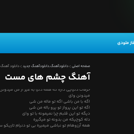
از ملودی
صفحه اصلی
دانلودآهنگ,دانلودآهنگ جدید
دانلود آهنگ
آهنگ چشم های مست
چشمات حرفایی داره که همه دنیا به غیر از من میدون
حرفات دنیایی داره که همه دنیا به غیر از من میدونن
میدونن وای
اگه با من باشی اگه تو ماله من شی
اگه تو این پرواز تو پرو باله من شی
دیگه تو این قلبم چرا نمیمونه با تو وای
دله کوچیکه من بدونه تو میگیره
همه آرزوهام تو نباشی میمیره بی تو دنیام تاریکو س
چشمای مست تو آرومه جونمه اگه نباشی خونمون