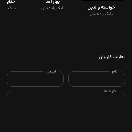
بهار آمد
خدایا بب
خواسته والدین
بابک رادمنش
بابک راد
بابک رادمنش
نظرات کاربران
نام
ایمیل
نظر شما