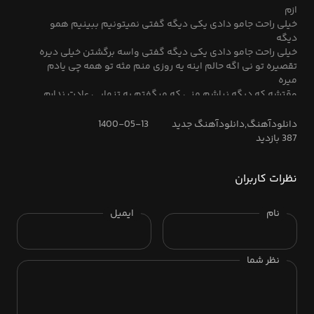
ازم
خیلی راحت جامو دادی یکی دیگه گفتی نمیتونیم ببینیم همو
دیگه
خیلی راحت جامو دادی یکی دیگه گفتی واسه برگشتن خیلی دیره
تقصیره تو نی اگه حالم اینه یه روزی منم مثه تو همه چی یادم
میره
وقتشه که دیگه نباشم منی که میگفتم به تنهایی عادت ندارم
دلم بدجری ترسید وقتی که فهمید چشماتو بستی روی کسی که
میگفتی همه هستیمه
دانلودآهنگ,دانلودآهنگ جدید
1400-05-13
آخرم رفتی کاراتو کردی برو هر جا که میخوای ولی من نمیبخشمت
387 بازدید
دلم بدجری ترسید وقتی که فهمید چشماتو بستی روی کسی که
میگفتی همه هستیمه
نظرات کاربران
آخرم رفتی کاراتو کردی برو هر جا که میخوای ولی من نمیبخشمت
نام
ایمیل
نظر شما