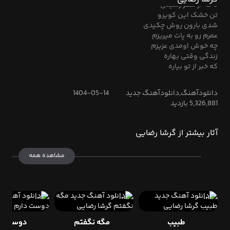
تا که از سفر رسیدی
تن خشک این کویرو
شدی بارون روش چکیدی
عمرم رو به پات میریزم
چه خوش اومدی عزیزم
زندگی وقتی بهاره
که خبر از تو بیاره
دانلودآهنگ,دانلودآهنگ جدید
1404-05-14
5,326,881 بازدید
آثار بیشتر از گرشا رضایی
مشاهده همه
طبیب
مگه نگفتم
دوست دا