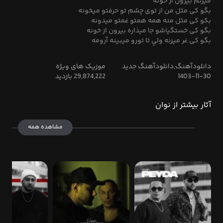
میزنم بیرون از خونه
بگو کی مثل من از توی چشم تو حرفتو میخونه
بکو کی مثل منه همه همتو غمتو میدونه
بگو کی خستگیاشو جا میذاره بیرون از خونه
بگو کی غر ميزنه ولي تا تورو ميبينه آرومه
دانلودآهنگ,دانلودآهنگ جدید
موزیک های ویژه
1403-11-30
29,874,222 بازدید
آثار بیشتر از نوان
مشاهده همه