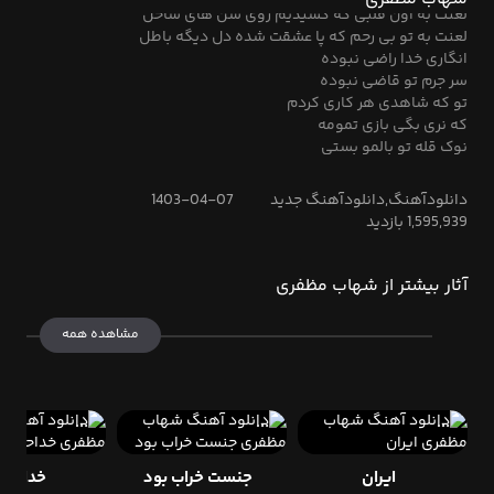
لعنت به اون قلبی که کشیدیم روی شن های ساحل
لعنت به تو بی رحم که پا عشقت شده دل دیگه باطل
انگاری خدا راضی نبوده
سر جرم تو قاضی نبوده
تو که شاهدی هر کاری کردم
که نری بگی بازی تمومه
نوک قله تو بالمو بستی
بهم قول دادی تاتهش هستی
تا دیدی دلمو به تو بستم
دانلودآهنگ,دانلودآهنگ جدید
1403-04-07
منو هل دادی چشماتو بستی
1,595,939 بازدید
عزیز من سنگ صبور نبودی
خواستی بری راهشو بلد نبودی
از بس که ضربه خوردم از رفیقم
آثار بیشتر از شهاب مظفری
رو صورتم مونده فقط کبودی
لعنت به تو ای دل ای دل هی دل غافل
مشاهده همه
لعنت به اون قلبی که کشیدیم روی شن های ساحل
لعنت به تو بی رحم که پا عشقت شده دل دیگه باطل
انگاری خدا راضی نبوده
سر جرم تو قاضی نبوده
تو که شاهدی هر کاری کردم
که نری بگی بازی تمومها
ایران
جنست خراب بود
خداحاف
نوک قله تو بالمو بستی