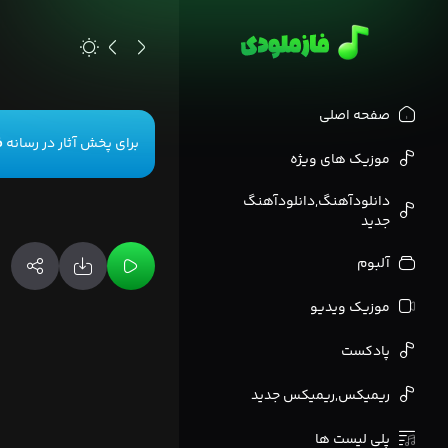
>
صفحه اصلی
برای پخش آثار در رسانه
ف
موزیک های ویژه
دانلودآهنگ,دانلودآهنگ
جدید
آلبوم
موزیک ویدیو
پادکست
ریمیکس,ریمیکس جدید
پلی لیست ها