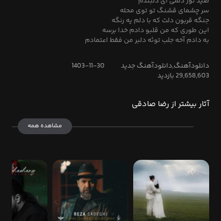
صید تور دلمی آی دلبندم
سر چشمای قشنگ تو توی محله
جنگه قربون دلت که با دلم یه رنگه
این طوری که من قلبو دادم خدا برسه
به دادم آخه جلب توئه دلبر من فقط اعتمادم
دانلودآهنگ,دانلودآهنگ جدید
1403-11-30
29,658,603 بازدید
آثار بیشتر از رضا صادقی
مشاهده همه