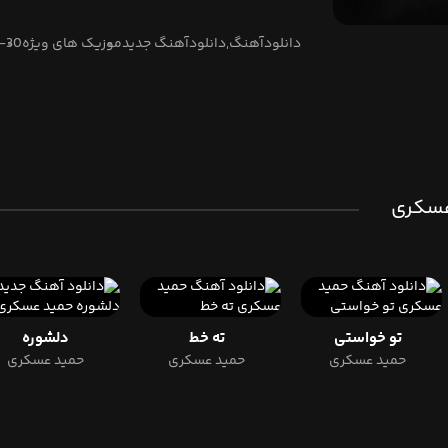
دل من تنگ ولی جوونیم رفته دیگه
دانلودآهنگ,دانلودآهنگ جدید
موزیک های ویژه
-30
 عسکری
تو خواستی
ته خط
دلشوره
حمید عسکری
حمید عسکری
حمید عسکری