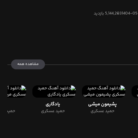
1404-05
5,144,203 بازدید
مشاهده همه
پشیمون میشی
یادگاری
مرد
حمید عسکری
حمید عسکری
حمید عس