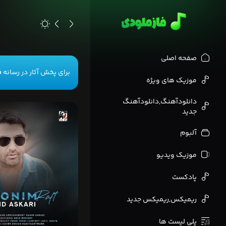
>
صفحه اصلی
برای پخش آثار در رسانه
ف
موزیک های ویژه
دانلودآهنگ,دانلودآهنگ
جدید
آلبوم
موزیک ویدیو
پادکست
ریمیکس,ریمیکس جدید
پلی لیست ها