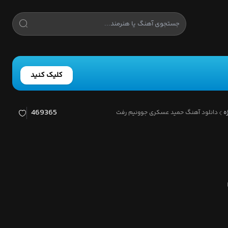
کلیک کنید
469365
ه
دانلود آهنگ حمید عسکری جوونیم رفت
ام