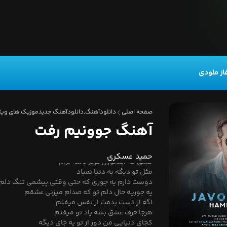
از ملودی
یه جوری دستام بگیرانگار که بار آخر
جوری که قلبت نتونه منو از یاد ببره
صفحه اصلی
دانلودآهنگ,دانلودآهنگ جدید
موزیک های ویژ
این شانس آخر بفهم واسه نجات عشقمون
آهنگ جوونیم رفت
دنیا تموم میشه برام هر جوری میتونی بمون
دوست دارم دوست دارم یه جوری که هیشکی به چش
نمیاد
حمید عسکری
کسی که اینجوری عزیز باشه برام
مثل تو دیگه به دنیا نمیاد
دوست دارم یه جوری که حتی وقتی پیشمی تنگ دلم
یه جوریه حال دلم تو که صدام میزنی عشقم
اگه از دست بدمت از نفس میفتم
هرجا حرف عشق بشه یاد تو میفتم
کجای دنیایی من دور از تو یه جای دیگه